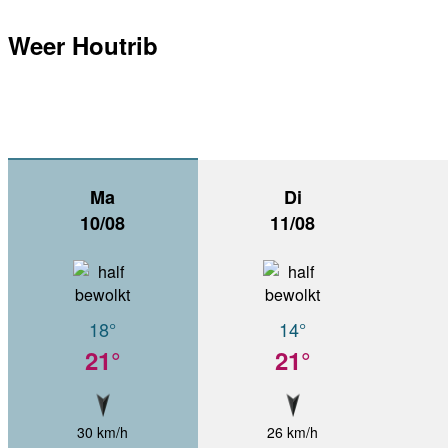
Weer Houtrib
Ma
Di
10/08
11/08
18°
14°
21°
21°
30 km/h
26 km/h