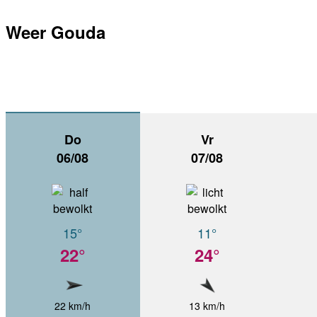
Weer Gouda
Do
Vr
06/08
07/08
15°
11°
22°
24°
22 km/h
13 km/h